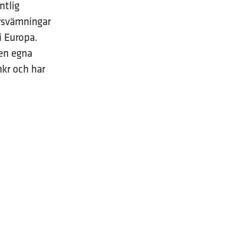
ntlig
ersvämningar
i Europa.
den egna
mkr och har