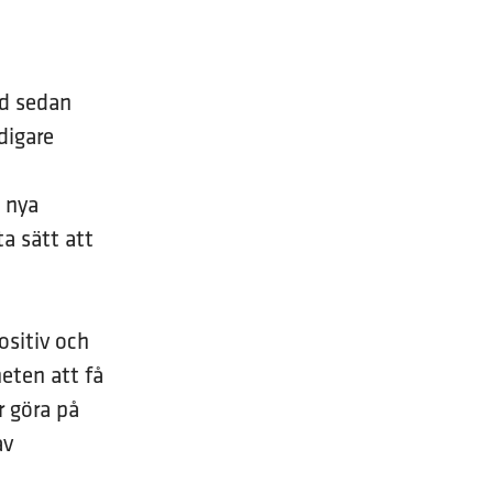
yd sedan
digare
 nya
ta sätt att
positiv och
eten att få
r göra på
av