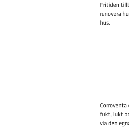
Fritiden ti
renovera hu
hus.
Corroventa 
fukt, lukt o
via den egna