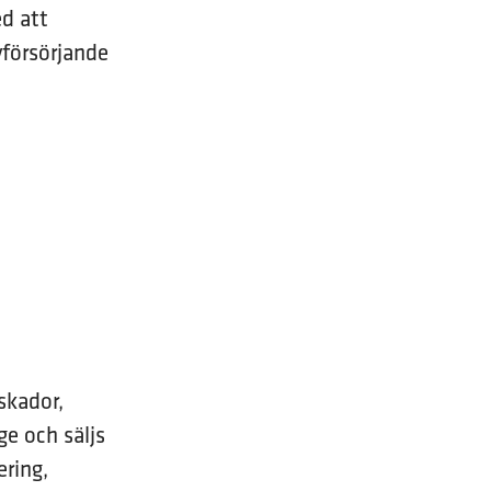
ed att
vförsörjande
skador,
ge och säljs
ering,