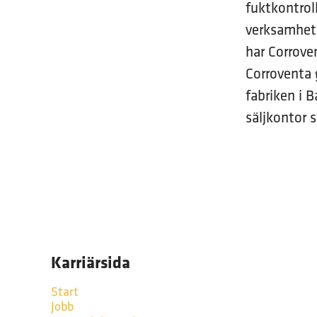
fuktkontrol
verksamhet 
har Corroven
Corroventa 
fabriken i 
säljkontor 
Karriärsida
Start
Jobb