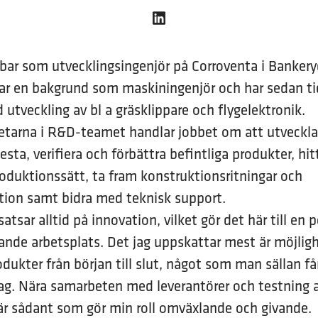
ar som utvecklingsingenjör på Corroventa i Banker
ar en bakgrund som maskiningenjör och har sedan ti
 utveckling av bl a gräsklippare och flygelektronik.
tarna i R&D-teamet handlar jobbet om att utveckla
esta, verifiera och förbättra befintliga produkter, hit
roduktionssätt, ta fram konstruktionsritningar och
ion samt bidra med teknisk support.
atsar alltid på innovation, vilket gör det här till en 
ande arbetsplats. Det jag uppskattar mest är möjligh
dukter från början till slut, något som man sällan få
tag. Nära samarbeten med leverantörer och testning 
är sådant som gör min roll omväxlande och givande.